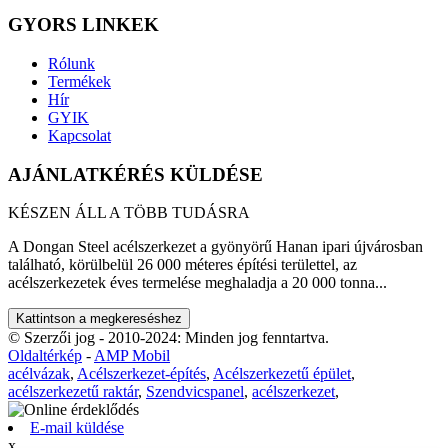
GYORS LINKEK
Rólunk
Termékek
Hír
GYIK
Kapcsolat
AJÁNLATKÉRÉS KÜLDÉSE
KÉSZEN ÁLL A TÖBB TUDÁSRA
A Dongan Steel acélszerkezet a gyönyörű Hanan ipari újvárosban
található, körülbelül 26 000 méteres építési területtel, az
acélszerkezetek éves termelése meghaladja a 20 000 tonna...
Kattintson a megkereséshez
© Szerzői jog - 2010-2024: Minden jog fenntartva.
Oldaltérkép
-
AMP Mobil
acélvázak
,
Acélszerkezet-építés
,
Acélszerkezetű épület
,
acélszerkezetű raktár
,
Szendvicspanel
,
acélszerkezet
,
E-mail küldése
x