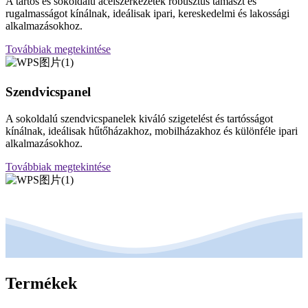
A tartós és sokoldalú acélszerkezetek robusztus támaszt és
rugalmasságot kínálnak, ideálisak ipari, kereskedelmi és lakossági
alkalmazásokhoz.
Továbbiak megtekintése
Szendvicspanel
A sokoldalú szendvicspanelek kiváló szigetelést és tartósságot
kínálnak, ideálisak hűtőházakhoz, mobilházakhoz és különféle ipari
alkalmazásokhoz.
Továbbiak megtekintése
Termékek