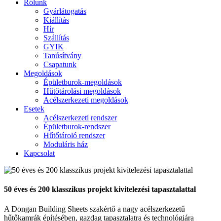
Rólunk
Gyárlátogatás
Kiállítás
Hír
Szállítás
GYIK
Tanúsítvány
Csapatunk
Megoldások
Épületburok-megoldások
Hűtőtárolási megoldások
Acélszerkezeti megoldások
Esetek
Acélszerkezeti rendszer
Épületburok-rendszer
Hűtőtároló rendszer
Moduláris ház
Kapcsolat
50 éves és 200 klasszikus projekt kivitelezési tapasztalattal
A Dongan Building Sheets szakértő a nagy acélszerkezetű
hűtőkamrák építésében, gazdag tapasztalatra és technológiára