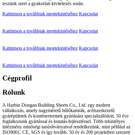
teszünk szert a gyakorlati kivitelezés során.
Kattintson a továbbiak megtekintéséhez
Kapcsolat
Kattintson a továbbiak megtekintéséhez
Kapcsolat
Kattintson a továbbiak megtekintéséhez
Kapcsolat
Kattintson a továbbiak megtekintéséhez
Kapcsolat
Cégprofil
Rólunk
A Harbin Dongan Building Sheets Co., Ltd. egy modern
vállalkozás, amely nagyméretű hűtőkamrák, acélszerkezetű
gyárépületek és konténertermek gyártására specializálódott. 50 éve
foglalkozunk gyártással és kutatás-fejlesztéssel. Több tekintélyes
intézmény minőségi tanúsítványaival rendelkezünk, mint például az
ISO9001, CE, SGS és így tovább. 50 év és 200 projektben szerzett