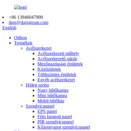
+86 13946047900
dajz@dajzgroup.com
English
Otthon
Termékek
Acélszerkezet
Acélszerkezeti műhely
Acélszerkezetű raktár
Mezőgazdasági épületek
Középületek
Többszintes épületek
Egyéb acélszerkezet
Hideg szoba
Nagy hűtőkamra
Mini hűtőkamra
Mobil hűtőház
Szendvicspanel
EPS panel
Fém faragott panel
PIR szendvicspanel
Kőzetgyapot szendvicspanel