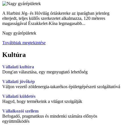
A Harbini Jég- és Hóvilág óriáskereke az iparágban jelenleg
elterjedt, teljes küllős szerkezetet alkalmazza, 120 méteres
magasságával Északkelet-Kína legmagasabb...
Nagy gyárépületek
Továbbiak megtekintése
Kultúra
Vállalati kultúra
Dong'an választása, egy megnyugtató lehetőség
Vállalati jövőkép
Váljon vezető zöldenergia-takarékos épületgépészeti szolgáltatóvá
Vállalati küldetés
Hagyd, hogy termékeink a világot szolgálják
Vállalkozói szellem
Befogadó, pragmatikus és mindenki számára előnyös
együttműködés