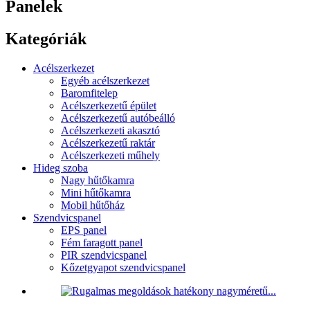
Panelek
Kategóriák
Acélszerkezet
Egyéb acélszerkezet
Baromfitelep
Acélszerkezetű épület
Acélszerkezetű autóbeálló
Acélszerkezeti akasztó
Acélszerkezetű raktár
Acélszerkezeti műhely
Hideg szoba
Nagy hűtőkamra
Mini hűtőkamra
Mobil hűtőház
Szendvicspanel
EPS panel
Fém faragott panel
PIR szendvicspanel
Kőzetgyapot szendvicspanel