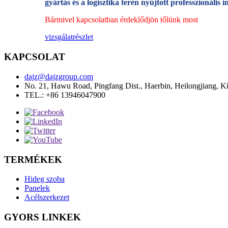
gyártás és a logisztika terén nyújtott professzionális 
Bármivel kapcsolatban érdeklődjön tőlünk most
vizsgálat
részlet
KAPCSOLAT
dajz@dajzgroup.com
No. 21, Hawu Road, Pingfang Dist., Haerbin, Heilongjiang, K
TEL.: +86 13946047900
TERMÉKEK
Hideg szoba
Panelek
Acélszerkezet
GYORS LINKEK