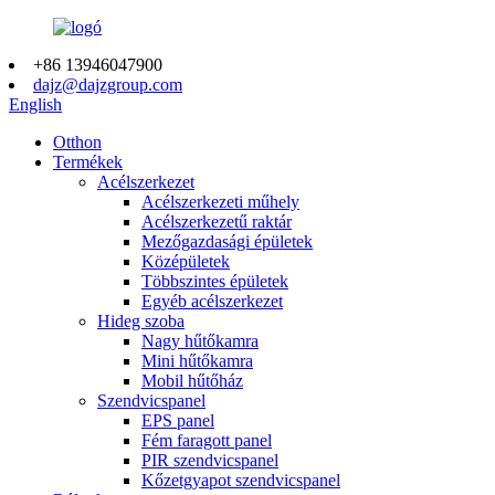
+86 13946047900
dajz@dajzgroup.com
English
Otthon
Termékek
Acélszerkezet
Acélszerkezeti műhely
Acélszerkezetű raktár
Mezőgazdasági épületek
Középületek
Többszintes épületek
Egyéb acélszerkezet
Hideg szoba
Nagy hűtőkamra
Mini hűtőkamra
Mobil hűtőház
Szendvicspanel
EPS panel
Fém faragott panel
PIR szendvicspanel
Kőzetgyapot szendvicspanel