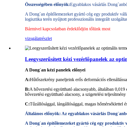
Összességében előnyök:
Egyablakos vásárlás Dong`anbó
A Dong`an építőlemezeket gyártó cég egy produktív vállalk
logisztika terén nyújtott professzionális integrált szolgál
Bármivel kapcsolatban érdeklődjön tőlünk most
vizsgálat
részlet
Leegyszerűsített kézi vezérlőpanelek az opt
A Dong`an kézi panelek előnyei
A:
Hűtőszekrény paneljeink erős deformációs ellenállássa
B:
A hővezetési együttható alacsonyabb, általában 0,019 
hővezetési együttható alacsony, a szigetelési teljesítmén
C:
Tűzállósággal, lángállósággal, magas hőmérséklettel és
Általános előnyök: Az egyablakos vásárlás Dong`anb
A Dong`an építőlemezeket gyártó cég egy produktív vál