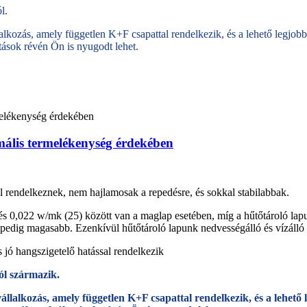
l.
ozás, amely független K+F csapattal rendelkezik, és a lehető legjobb k
tatások révén Ön is nyugodt lehet.
imális termelékenység érdekében
l rendelkeznek, nem hajlamosak a repedésre, és sokkal stabilabbak.
és 0,022 w/mk (25) között van a maglap esetében, míg a hűtőtároló lap
y pedig magasabb. Ezenkívül hűtőtároló lapunk nedvességálló és vízálló
 jó hangszigetelő hatással rendelkezik
ól származik.
lalkozás, amely független K+F csapattal rendelkezik, és a lehető le