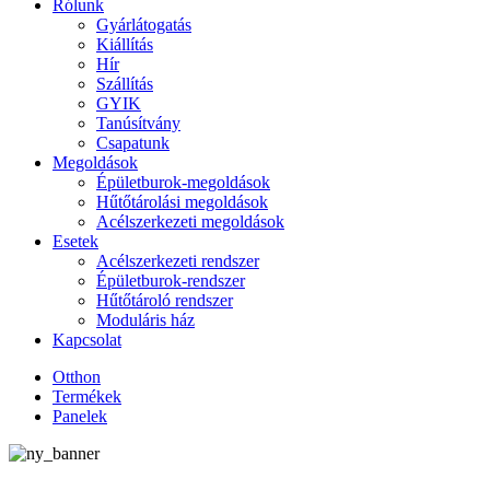
Rólunk
Gyárlátogatás
Kiállítás
Hír
Szállítás
GYIK
Tanúsítvány
Csapatunk
Megoldások
Épületburok-megoldások
Hűtőtárolási megoldások
Acélszerkezeti megoldások
Esetek
Acélszerkezeti rendszer
Épületburok-rendszer
Hűtőtároló rendszer
Moduláris ház
Kapcsolat
Otthon
Termékek
Panelek