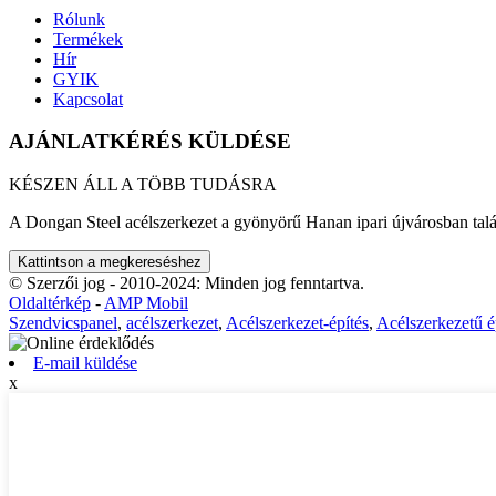
Rólunk
Termékek
Hír
GYIK
Kapcsolat
AJÁNLATKÉRÉS KÜLDÉSE
KÉSZEN ÁLL A TÖBB TUDÁSRA
A Dongan Steel acélszerkezet a gyönyörű Hanan ipari újvárosban találh
Kattintson a megkereséshez
© Szerzői jog - 2010-2024: Minden jog fenntartva.
Oldaltérkép
-
AMP Mobil
Szendvicspanel
,
acélszerkezet
,
Acélszerkezet-építés
,
Acélszerkezetű é
E-mail küldése
x