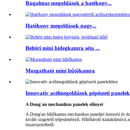
Rugalmas megoldások a hatékony...
Hatékony megoldások nagy...
Beltéri mini hidegkamra séta ...
Mozgatható mini hűtőkamra
Innovatív acélmegoldások gépészeti panele
A Dong`an mechanikus panelek előnyei
A Dong'an hűtőkamra mechanikus paneljei homorú és dombor
kiváló szigetelő teljesítményű. Hűtőtároló kialakításúvá a
összeszerelhető.