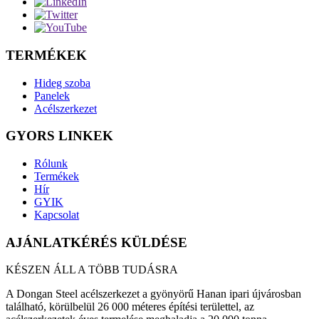
TERMÉKEK
Hideg szoba
Panelek
Acélszerkezet
GYORS LINKEK
Rólunk
Termékek
Hír
GYIK
Kapcsolat
AJÁNLATKÉRÉS KÜLDÉSE
KÉSZEN ÁLL A TÖBB TUDÁSRA
A Dongan Steel acélszerkezet a gyönyörű Hanan ipari újvárosban
található, körülbelül 26 000 méteres építési területtel, az