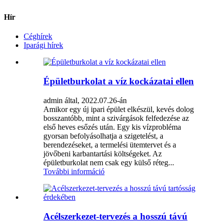
Hír
Céghírek
Iparági hírek
Épületburkolat a víz kockázatai ellen
admin által, 2022.07.26-án
Amikor egy új ipari épület elkészül, kevés dolog
bosszantóbb, mint a szivárgások felfedezése az
első heves esőzés után. Egy kis vízprobléma
gyorsan befolyásolhatja a szigetelést, a
berendezéseket, a termelési ütemtervet és a
jövőbeni karbantartási költségeket. Az
épületburkolat nem csak egy külső réteg...
További információ
Acélszerkezet-tervezés a hosszú távú