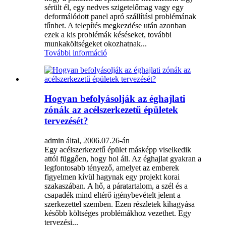
sérült él, egy nedves szigetelőmag vagy egy
deformálódott panel apró szállítási problémának
tűnhet. A telepítés megkezdése után azonban
ezek a kis problémák késéseket, további
munkaköltségeket okozhatnak...
További információ
Hogyan befolyásolják az éghajlati
zónák az acélszerkezetű épületek
tervezését?
admin által, 2006.07.26-án
Egy acélszerkezetű épület másképp viselkedik
attól függően, hogy hol áll. Az éghajlat gyakran a
legfontosabb tényező, amelyet az emberek
figyelmen kívül hagynak egy projekt korai
szakaszában. A hő, a páratartalom, a szél és a
csapadék mind eltérő igénybevételt jelent a
szerkezettel szemben. Ezen részletek kihagyása
később költséges problémákhoz vezethet. Egy
tervezési...