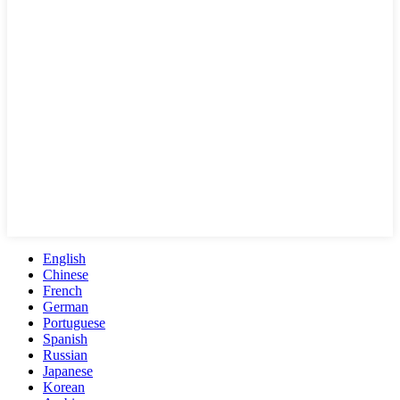
English
Chinese
French
German
Portuguese
Spanish
Russian
Japanese
Korean