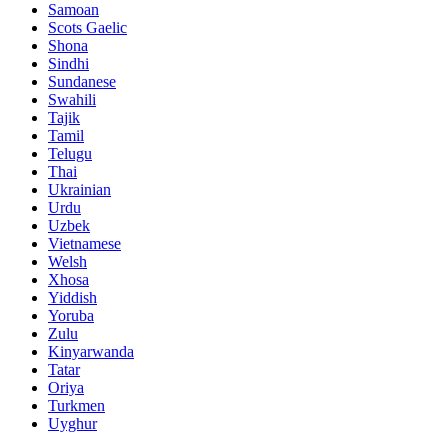
Samoan
Scots Gaelic
Shona
Sindhi
Sundanese
Swahili
Tajik
Tamil
Telugu
Thai
Ukrainian
Urdu
Uzbek
Vietnamese
Welsh
Xhosa
Yiddish
Yoruba
Zulu
Kinyarwanda
Tatar
Oriya
Turkmen
Uyghur