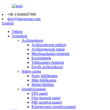
+86 13946047900
dajz@dajzgroup.com
English
Otthon
Termékek
Acélszerkezet
Acélszerkezeti műhely
Acélszerkezetű raktár
Mezőgazdasági épületek
Középületek
Többszintes épületek
Egyéb acélszerkezet
Hideg szoba
Nagy hűtőkamra
Mini hűtőkamra
Mobil hűtőház
Szendvicspanel
EPS panel
Fém faragott panel
PIR szendvicspanel
Kőzetgyapot szendvicspanel