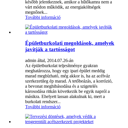
később jelentkeznek, amikor a hűtőkamra nem a
várt módon működik, az energiaköltségek
megnőnek...
További információ
Épületburkolati megoldások, amelyek
javítják a tartósságot
admin által, 2014.07.26-án
Az épületburkolat teljesítménye gyakran
meghatározza, hogy egy ipari épület meddig
marad megbízható, még akkor is, ha az acélváz
szerkezetileg ép marad. A tetőbeázás, a korrózió,
a bevonat meghibásodása és a szigetelés
károsodása ritkán következik be egyik napról a
másikra. Ehelyett lassan alakulnak ki, mert a
burkolati rendszer...
További információ