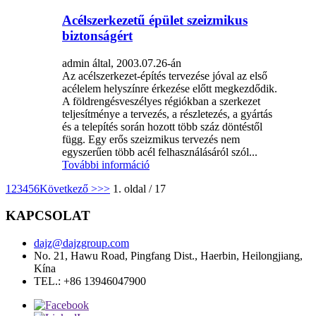
Acélszerkezetű épület szeizmikus
biztonságért
admin által, 2003.07.26-án
Az acélszerkezet-építés tervezése jóval az első
acélelem helyszínre érkezése előtt megkezdődik.
A földrengésveszélyes régiókban a szerkezet
teljesítménye a tervezés, a részletezés, a gyártás
és a telepítés során hozott több száz döntéstől
függ. Egy erős szeizmikus tervezés nem
egyszerűen több acél felhasználásáról szól...
További információ
1
2
3
4
5
6
Következő >
>>
1. oldal / 17
KAPCSOLAT
dajz@dajzgroup.com
No. 21, Hawu Road, Pingfang Dist., Haerbin, Heilongjiang,
Kína
TEL.: +86 13946047900